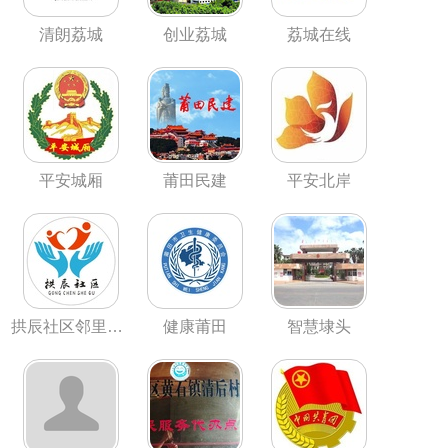
清朗荔城
创业荔城
荔城在线
平安城厢
莆田民建
平安北岸
拱辰社区邻里中心
健康莆田
智慧埭头