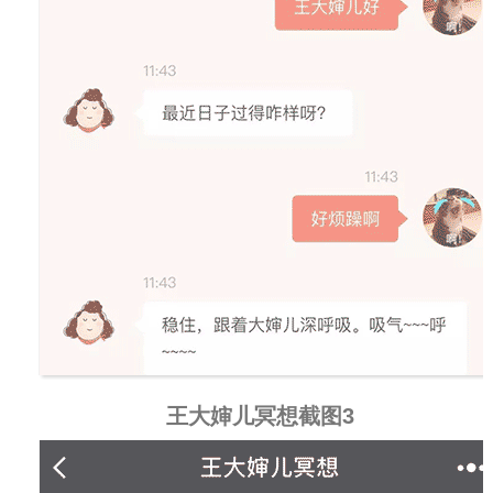
王大婶儿冥想截图3