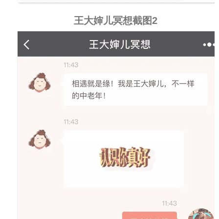
王大婶儿冥想截图2