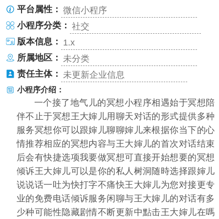
平台属性：
微信小程序
小程序分类：
社交
版本信息：
1.x
所属地区：
未分类
责任主体：
未更新企业信息
小程序介绍：
一个接了地气儿的冥想小程序相遇始于冥想陪
伴不止于冥想王大婶儿用聊天对话的形式提供多种
服务冥想你可以跟婶儿聊聊婶儿来根据你当下的心
情推荐相应的冥想内容与王大婶儿的首次对话结束
后会有快捷选项我要做冥想可直接开始想要的冥想
倾诉王大婶儿可以是你的私人树洞随時选择跟婶儿
说说话一吐为快打字不痛快王大婶儿为您对接更专
业的免费电话倾诉服务闲聊与王大婶儿的对话有多
少种可能性隐藏剧情不断更新中點击王大婶儿在嗎