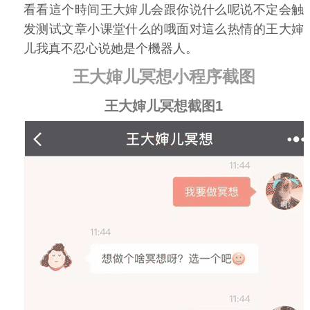
看看這个時间王大婶儿会跟你说什么呢说不定会触
发测试文章小课堂什么的哦面对這么热情的王大婶
儿我真不忍心说她是个機器人。
王大婶儿冥想小程序截图
王大婶儿冥想截图1