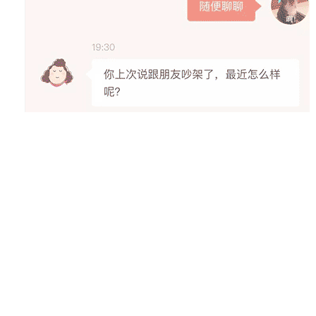
官方网站：未更新
客服电话：未更新
最后更新：
2017-12-24
我要反馈：
不良内容举报 »
小程序纠错（有误/注销）»